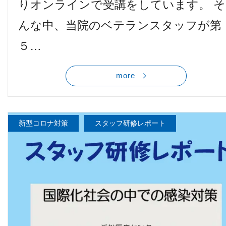
りオンラインで受講をしています。 そ
他病院との連携
んな中、当院のベテランスタッフが第
５…
小児眼科
more
子どもの近視
視能訓練士メッセージ
新型コロナ対策
スタッフ研修レポート
学会レポート