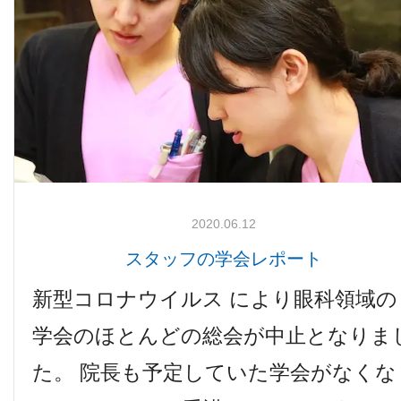
検査機器のご紹介
2020.06.12
スタッフの学会レポート
診療内容
新型コロナウイルス により眼科領域の
学会のほとんどの総会が中止となりま
ご予約について
た。 院長も予定していた学会がなくな