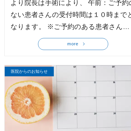
より院長は手術により、 午前：ご予約
他病院との連携
ない患者さんの受付時間は１０時まで
なります。 ※ご予約のある患者さん…
小児眼科
more
子どもの近視
視能訓練士メッセージ
医院からのお知らせ
学会レポート