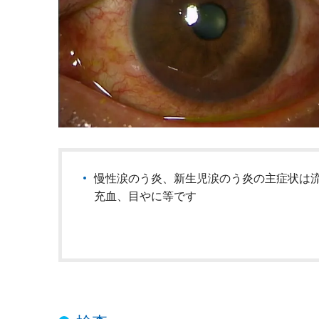
慢性涙のう炎、新生児涙のう炎の主症状は
充血、目やに等です