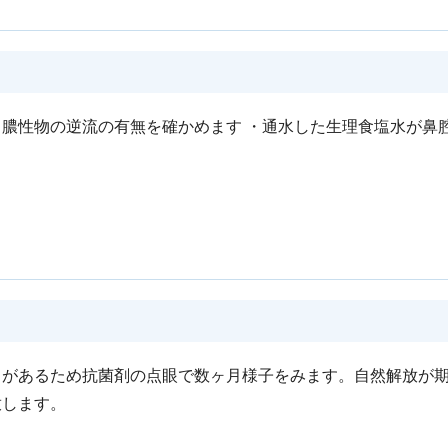
膿性物の逆流の有無を確かめます ・通水した生理食塩水が鼻
とがあるため抗菌剤の点眼で数ヶ月様子をみます。自然解放が
放します。