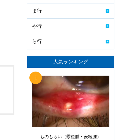
ま行
や行
ら行
人気ランキング
1
ものもらい（霰粒腫・麦粒腫）