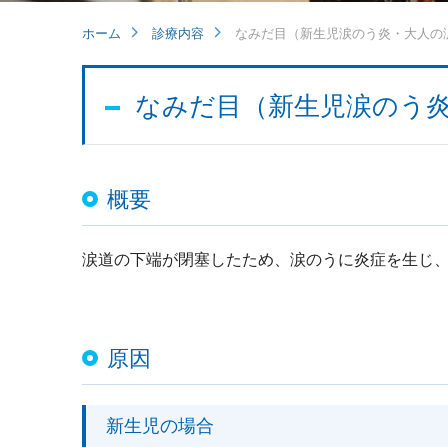
ホーム
診療内容
なみだ目（新生児涙のう炎・大人の
なみだ目（新生児涙のう
概要
涙道の下端が閉塞したため、涙のうに炎症を生じ
原因
新生児の場合