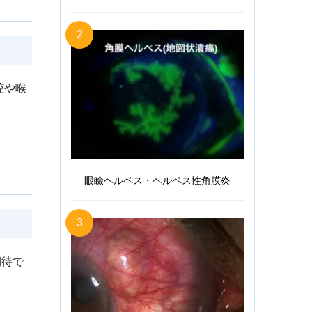
2
腔や喉
眼瞼ヘルペス・ヘルペス性角膜炎
3
期待で