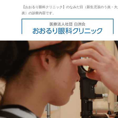
【おおるり眼科クリニック】のなみだ目（新生児涙のう炎・大
炎）の診療内容です。