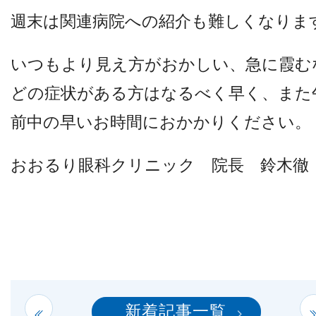
他病院との連携
週末は関連病院への紹介も難しくなりま
いつもより見え方がおかしい、急に霞む
小児眼科
どの症状がある方はなるべく早く、また
子どもの近視
前中の早いお時間におかかりください。
おおるり眼科クリニック 院長 鈴木徹
視能訓練士メッセージ
学会レポート
新着記事一覧