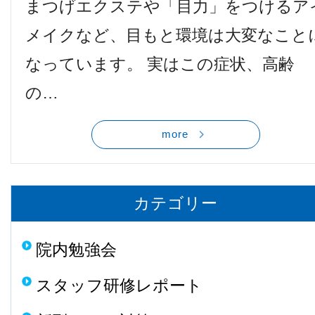
まつげエクステや「目力」をつけるア
他病院との連携
メイクなど、目もと環境は大変なこと
なっています。 実はこの症状、高齢
小児眼科
の…
子どもの近視
more
視能訓練士メッセージ
カテゴリー
院内勉強会
学会レポート
スタッフ研修レポート