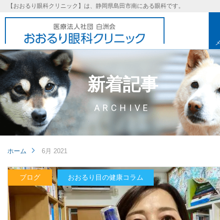
【おおるり眼科クリニック】は、静岡県島田市南にある眼科です。
新着記事
ARCHIVE
ホーム
6月 2021
ブログ
おおるり目の健康コラム
基本理念
取り組み