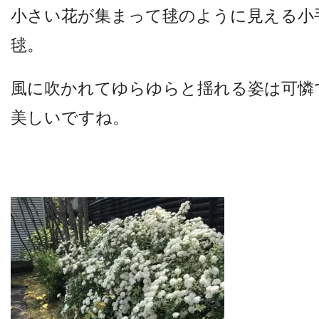
他病院との連携
小さい花が集まって毬のように見える小
毬。
小児眼科
風に吹かれてゆらゆらと揺れる姿は可憐
美しいですね。
子どもの近視
視能訓練士メッセージ
学会レポート