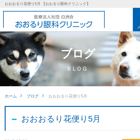
おおおるり花便り5月 【おおるり眼科クリニック】
ブログ
BLOG
ホーム
ブログ
おおおるり花便り5月
基本理念
おおおるり花便り5月
取り組み