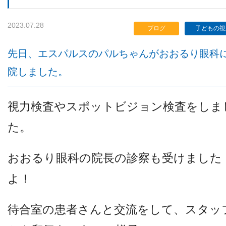
2023.07.28
ブログ
子どもの視
検査機器のご紹介
先日、エスパルスのパルちゃんがおおるり眼科
院しました。
視力検査やスポットビジョン検査をしま
た。
診療内容
おおるり眼科の院長の診察も受けました
よ！
ご予約について
待合室の患者さんと交流をして、スタッ