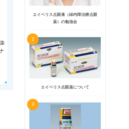
エイベリス点眼液（緑内障治療点眼
薬）の勉強会
2
染
ナ
エイベリス点眼薬について
3