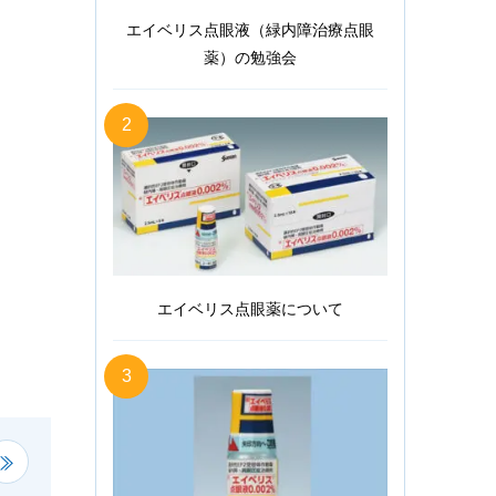
エイベリス点眼液（緑内障治療点眼
薬）の勉強会
2
エイベリス点眼薬について
3