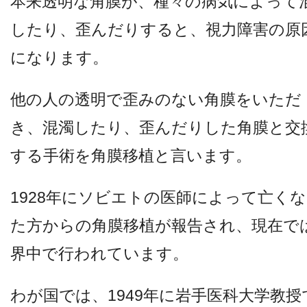
本来透明な角膜が、種々の病気によって
他病院との連携
したり、歪んだりすると、視力障害の原
になります。
小児眼科
他の人の透明で歪みのない角膜をいただ
子どもの近視
き、混濁したり、歪んだりした角膜と交
する手術を角膜移植と言います。
視能訓練士メッセージ
1928年にソビエトの医師によって亡く
た方からの角膜移植が報告され、現在で
界中で行われています。
学会レポート
わが国では、1949年に岩手医科大学教授