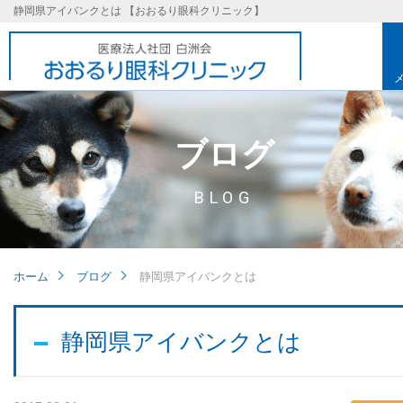
静岡県アイバンクとは 【おおるり眼科クリニック】
ブログ
BLOG
ホーム
ブログ
静岡県アイバンクとは
基本理念
静岡県アイバンクとは
取り組み