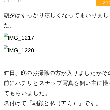
2015.09.17
ブロ
朝夕はすっかり涼しくなってまいりまし
検査機器のご紹介
た。
昨日、庭のお掃除の方が入りましたがそ
診療内容
前にパチリとスナップ写真を飼い主に撮
てもらいました。
ご予約について
名付けて「朝顔と私（アミ）」です。