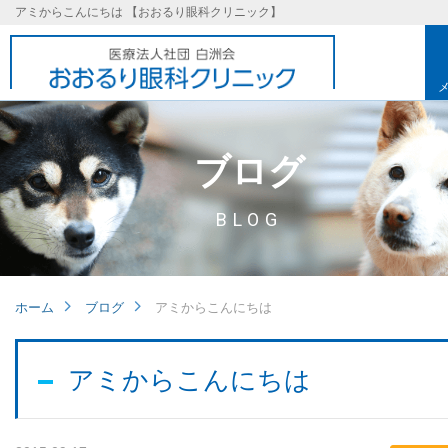
アミからこんにちは 【おおるり眼科クリニック】
ブログ
BLOG
ホーム
ブログ
アミからこんにちは
基本理念
アミからこんにちは
取り組み