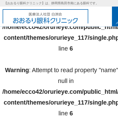
【おおるり眼科クリニック】は、静岡県島田市南にある眼科です。
Warning
: Undefined array key 0 in
/home/ecco42/orurieye.com/public_html
content/themes/orurieye_117/single.ph
line
6
Warning
: Attempt to read property "name
null in
/home/ecco42/orurieye.com/public_html
基本理念
content/themes/orurieye_117/single.ph
line
6
取り組み