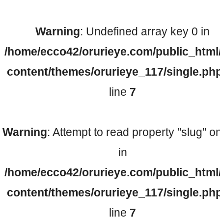
Warning
: Undefined array key 0 in
検査機器のご紹介
/home/ecco42/orurieye.com/public_html
content/themes/orurieye_117/single.ph
line
7
Warning
: Attempt to read property "slug" on
診療内容
in
/home/ecco42/orurieye.com/public_html
ご予約について
content/themes/orurieye_117/single.ph
line
7