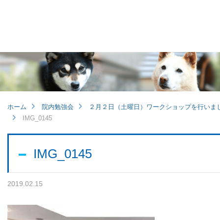
他病院との連携
小児眼科
子どもの近視
ホーム
院内勉強会
２月２日（土曜日）ワークショップを行いま
IMG_0145
視能訓練士メッセージ
IMG_0145
2019.02.15
学会レポート