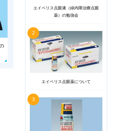
エイベリス点眼液（緑内障治療点眼
薬）の勉強会
2
方の
エイベリス点眼薬について
3