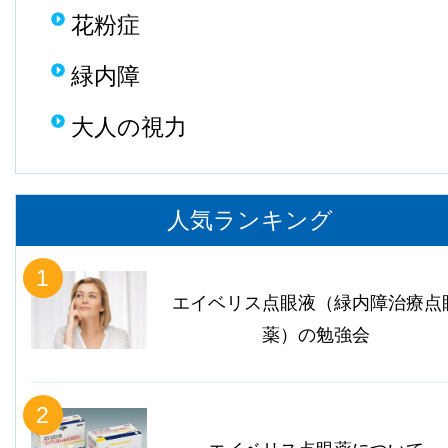
花粉症
緑内障
大人の視力
人気ランキング
1
エイベリス点眼液（緑内障治療点
薬）の勉強会
2