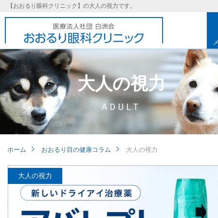
【おおるり眼科クリニック】の大人の視力です。
大人の視力
ADULT
ホーム
おおるり目の健康コラム
大人の視力
大人の視力
基本理念
取り組み