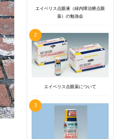
エイベリス点眼液（緑内障治療点眼
薬）の勉強会
2
エイベリス点眼薬について
3