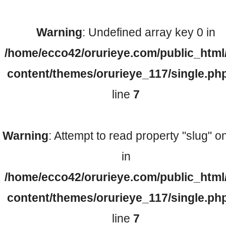
Warning
: Undefined array key 0 in
検査機器のご紹介
/home/ecco42/orurieye.com/public_html
content/themes/orurieye_117/single.ph
line
7
Warning
: Attempt to read property "slug" on
診療内容
in
/home/ecco42/orurieye.com/public_html
ご予約について
content/themes/orurieye_117/single.ph
line
7