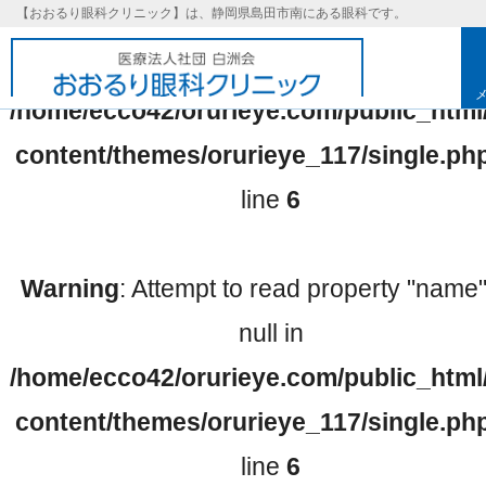
【おおるり眼科クリニック】は、静岡県島田市南にある眼科です。
Warning
: Undefined array key 0 in
/home/ecco42/orurieye.com/public_html
content/themes/orurieye_117/single.ph
line
6
Warning
: Attempt to read property "name
null in
/home/ecco42/orurieye.com/public_html
基本理念
content/themes/orurieye_117/single.ph
line
6
取り組み