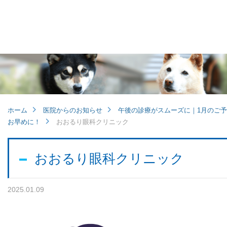
他病院との連携
小児眼科
子どもの近視
ホーム
医院からのお知らせ
午後の診療がスムーズに｜1月のご
お早めに！
視能訓練士メッセージ
おおるり眼科クリニック
おおるり眼科クリニック
2025.01.09
学会レポート