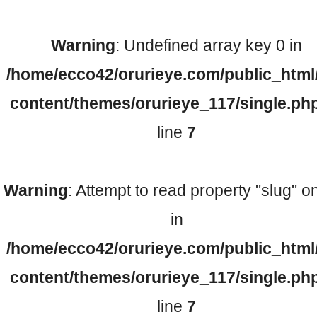
Warning
: Undefined array key 0 in
検査機器のご紹介
/home/ecco42/orurieye.com/public_html
content/themes/orurieye_117/single.ph
line
7
Warning
: Attempt to read property "slug" on
診療内容
in
/home/ecco42/orurieye.com/public_html
ご予約について
content/themes/orurieye_117/single.ph
line
7