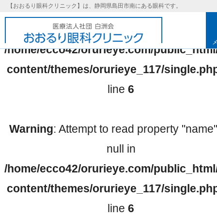
【おおるり眼科クリニック】は、静岡県島田市南にある眼科です。
Warning
: Undefined array key 0 in
/home/ecco42/orurieye.com/public_html
content/themes/orurieye_117/single.ph
line
6
Warning
: Attempt to read property "name
null in
/home/ecco42/orurieye.com/public_html
基本理念
content/themes/orurieye_117/single.ph
line
6
取り組み