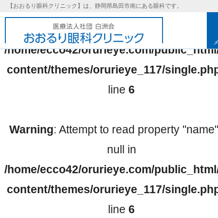
【おおるり眼科クリニック】は、静岡県島田市南にある眼科です。
Warning
: Undefined array key 0 in
/home/ecco42/orurieye.com/public_html
content/themes/orurieye_117/single.ph
line
6
Warning
: Attempt to read property "name
null in
/home/ecco42/orurieye.com/public_html
基本理念
content/themes/orurieye_117/single.ph
line
6
取り組み