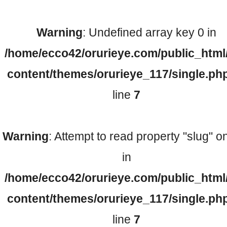
Warning
: Undefined array key 0 in
検査機器のご紹介
/home/ecco42/orurieye.com/public_html
content/themes/orurieye_117/single.ph
line
7
Warning
: Attempt to read property "slug" on
診療内容
in
/home/ecco42/orurieye.com/public_html
ご予約について
content/themes/orurieye_117/single.ph
line
7