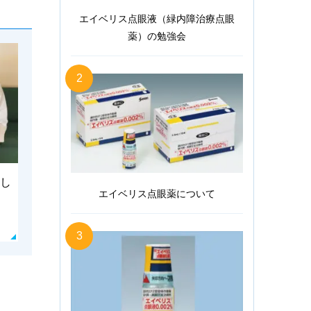
エイベリス点眼液（緑内障治療点眼
薬）の勉強会
2
し
エイベリス点眼薬について
3