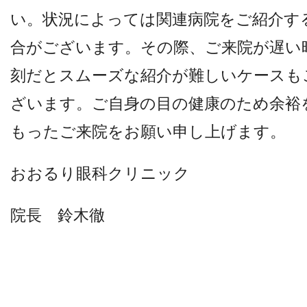
他病院との連携
い。状況によっては関連病院をご紹介す
合がございます。その際、ご来院が遅い
小児眼科
刻だとスムーズな紹介が難しいケースも
ざいます。ご自身の目の健康のため余裕
子どもの近視
もったご来院をお願い申し上げます。
視能訓練士メッセージ
おおるり眼科クリニック
院長 鈴木徹
学会レポート