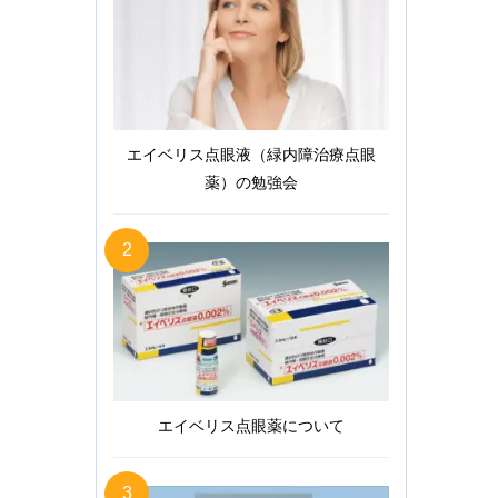
エイベリス点眼液（緑内障治療点眼
薬）の勉強会
2
エイベリス点眼薬について
3