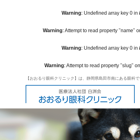
Warning
: Undefined array key 0 in
Warning
: Attempt to read property "name" o
Warning
: Undefined array key 0 in
Warning
: Attempt to read property "slug" on
【おおるり眼科クリニック】は、静岡県島田市南にある眼科で