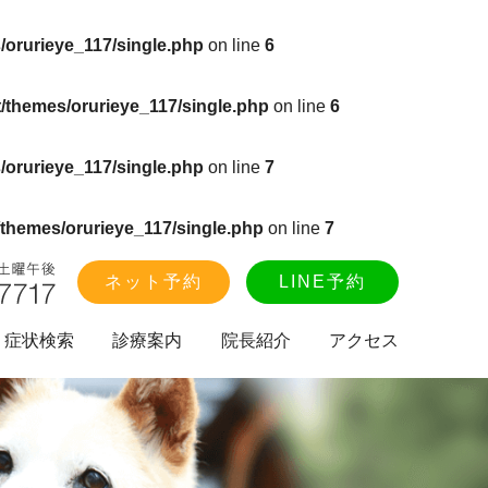
/orurieye_117/single.php
on line
6
/themes/orurieye_117/single.php
on line
6
/orurieye_117/single.php
on line
7
themes/orurieye_117/single.php
on line
7
ネット予約
LINE予約
症状検索
診療案内
院長紹介
アクセス