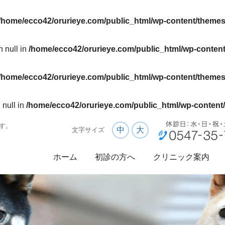
/home/ecco42/orurieye.com/public_html/wp-content/themes
n null in
/home/ecco42/orurieye.com/public_html/wp-content
/home/ecco42/orurieye.com/public_html/wp-content/themes
 null in
/home/ecco42/orurieye.com/public_html/wp-content/
す。
中
大
文字サイズ
ホーム
初診の方へ
クリニック案内