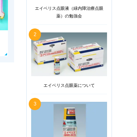
エイベリス点眼液（緑内障治療点眼
薬）の勉強会
2
エイベリス点眼薬について
3