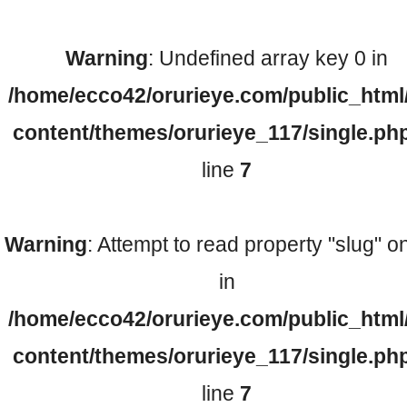
Warning
: Undefined array key 0 in
検査機器のご紹介
/home/ecco42/orurieye.com/public_html
content/themes/orurieye_117/single.ph
line
7
Warning
: Attempt to read property "slug" on
診療内容
in
/home/ecco42/orurieye.com/public_html
ご予約について
content/themes/orurieye_117/single.ph
line
7