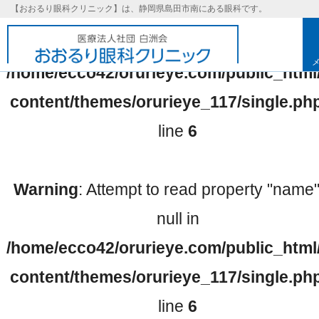
【おおるり眼科クリニック】は、静岡県島田市南にある眼科です。
Warning
: Undefined array key 0 in
/home/ecco42/orurieye.com/public_html
content/themes/orurieye_117/single.ph
line
6
Warning
: Attempt to read property "name
null in
/home/ecco42/orurieye.com/public_html
基本理念
content/themes/orurieye_117/single.ph
line
6
取り組み