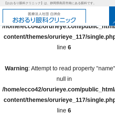
【おおるり眼科クリニック】は、静岡県島田市南にある眼科です。
Warning
: Undefined array key 0 in
/home/ecco42/orurieye.com/public_html
content/themes/orurieye_117/single.ph
line
6
Warning
: Attempt to read property "name
null in
/home/ecco42/orurieye.com/public_html
基本理念
content/themes/orurieye_117/single.ph
line
6
取り組み