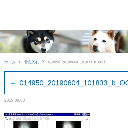
他病院との連携
小児眼科
子どもの近視
ホーム
黄斑円孔
014950_20190604_101833_b_OCT
視能訓練士メッセージ
014950_20190604_101833_b_O
2019.09.03
学会レポート