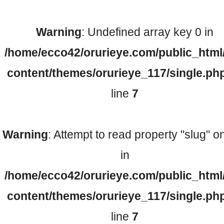
Warning
: Undefined array key 0 in
検査機器のご紹介
/home/ecco42/orurieye.com/public_html
content/themes/orurieye_117/single.ph
line
7
Warning
: Attempt to read property "slug" on
診療内容
in
/home/ecco42/orurieye.com/public_html
ご予約について
content/themes/orurieye_117/single.ph
line
7