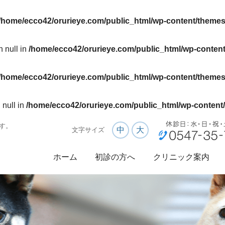
/home/ecco42/orurieye.com/public_html/wp-content/themes
n null in
/home/ecco42/orurieye.com/public_html/wp-content
/home/ecco42/orurieye.com/public_html/wp-content/themes
 null in
/home/ecco42/orurieye.com/public_html/wp-content/
す。
中
大
文字サイズ
ホーム
初診の方へ
クリニック案内