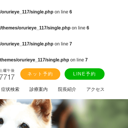
/orurieye_117/single.php
on line
6
/themes/orurieye_117/single.php
on line
6
/orurieye_117/single.php
on line
7
themes/orurieye_117/single.php
on line
7
ネット予約
LINE予約
症状検索
診療案内
院長紹介
アクセス