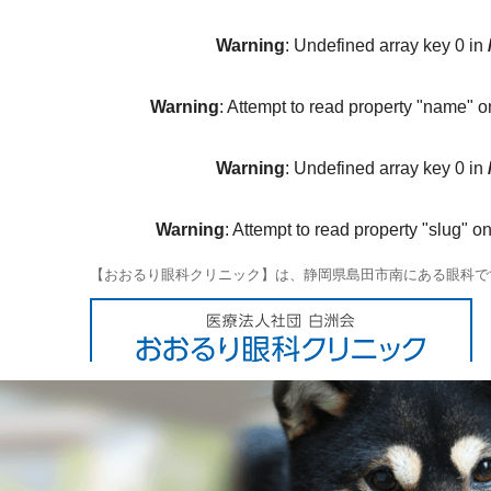
Warning
: Undefined array key 0 in
Warning
: Attempt to read property "name" o
Warning
: Undefined array key 0 in
Warning
: Attempt to read property "slug" on
【おおるり眼科クリニック】は、静岡県島田市南にある眼科で