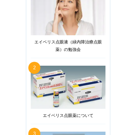
エイベリス点眼液（緑内障治療点眼
薬）の勉強会
2
エイベリス点眼薬について
3