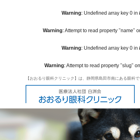
Warning
: Undefined array key 0 in
Warning
: Attempt to read property "name" o
Warning
: Undefined array key 0 in
Warning
: Attempt to read property "slug" on
【おおるり眼科クリニック】は、静岡県島田市南にある眼科で