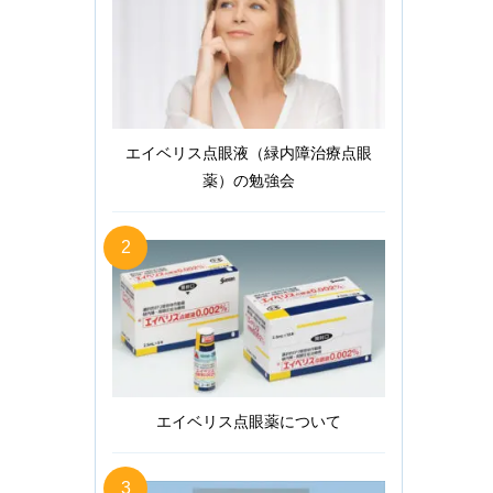
エイベリス点眼液（緑内障治療点眼
薬）の勉強会
2
エイベリス点眼薬について
3