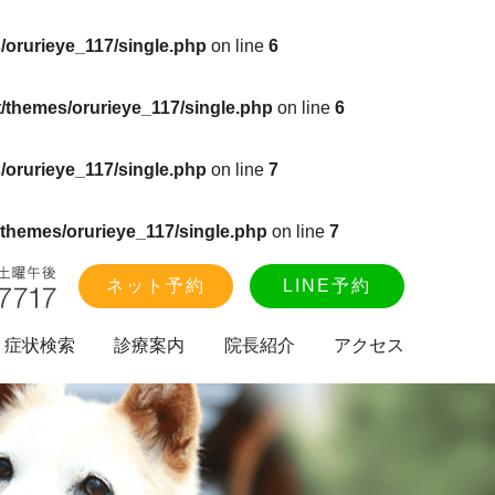
/orurieye_117/single.php
on line
6
/themes/orurieye_117/single.php
on line
6
/orurieye_117/single.php
on line
7
themes/orurieye_117/single.php
on line
7
ネット予約
LINE予約
症状検索
診療案内
院長紹介
アクセス