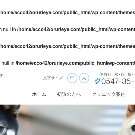
/home/ecco42/orurieye.com/public_html/wp-content/themes
n null in
/home/ecco42/orurieye.com/public_html/wp-content
/home/ecco42/orurieye.com/public_html/wp-content/themes
 null in
/home/ecco42/orurieye.com/public_html/wp-content/
す。
中
大
文字サイズ
ホーム
初診の方へ
クリニック案内