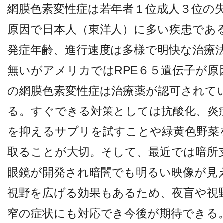
網膜色素変性症は若年者１位成人３位の
原因で日本人（東洋人）に多い疾患であ
発症年齢、進行速度は多様で明快な治療
無いがアメリカではRPE６５遺伝子が原
の網膜色素変性症は治療薬が認可されて
る。すぐできる対策としては抗酸化、炎
を抑えるサプリを試すことや緑黄色野菜
取ることが大切。そして、最近では暗所
眼鏡が開発され暗闇でも明るい映像が見
視野を広げる効果もあるため、夜盲や視
窄の症状にも対応でき今後が期待できる