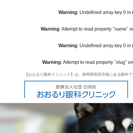
Warning
: Undefined array key 0 in
Warning
: Attempt to read property "name" o
Warning
: Undefined array key 0 in
Warning
: Attempt to read property "slug" on
【おおるり眼科クリニック】は、静岡県島田市南にある眼科で