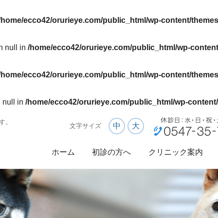
/home/ecco42/orurieye.com/public_html/wp-content/themes
n null in
/home/ecco42/orurieye.com/public_html/wp-content
/home/ecco42/orurieye.com/public_html/wp-content/themes
 null in
/home/ecco42/orurieye.com/public_html/wp-content/
す。
中
大
文字サイズ
ホーム
初診の方へ
クリニック案内