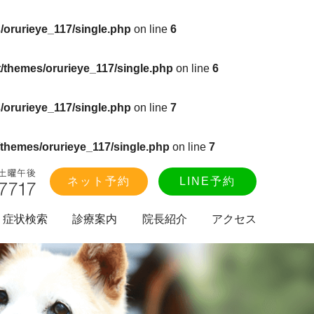
/orurieye_117/single.php
on line
6
/themes/orurieye_117/single.php
on line
6
/orurieye_117/single.php
on line
7
themes/orurieye_117/single.php
on line
7
ネット予約
LINE予約
症状検索
診療案内
院長紹介
アクセス