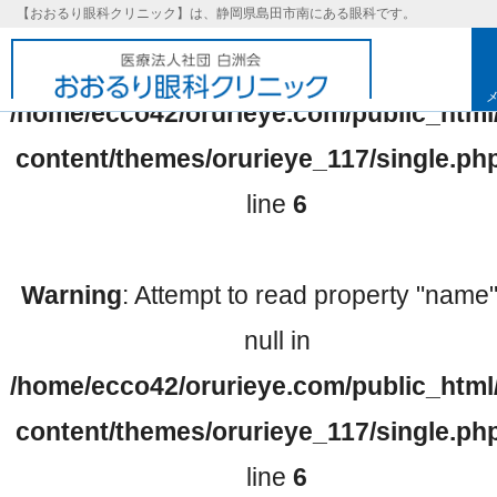
【おおるり眼科クリニック】は、静岡県島田市南にある眼科です。
Warning
: Undefined array key 0 in
/home/ecco42/orurieye.com/public_html
content/themes/orurieye_117/single.ph
line
6
Warning
: Attempt to read property "name
null in
/home/ecco42/orurieye.com/public_html
基本理念
content/themes/orurieye_117/single.ph
line
6
取り組み