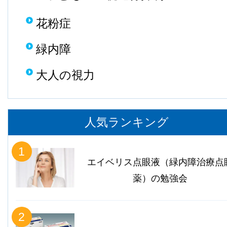
花粉症
緑内障
大人の視力
人気ランキング
1
エイベリス点眼液（緑内障治療点
薬）の勉強会
2