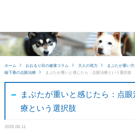
他病院との連携
小児眼科
子どもの近視
ホーム
おおるり目の健康コラム
大人の視力
まぶたが重い方
瞼下垂の点眼治療
視能訓練士メッセージ
まぶたが重いと感じたら：点眼治療という選択肢
まぶたが重いと感じたら：点眼
療という選択肢
学会レポート
2026.06.11