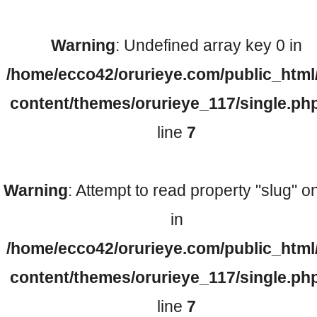
Warning
: Undefined array key 0 in
検査機器のご紹介
/home/ecco42/orurieye.com/public_html
content/themes/orurieye_117/single.ph
line
7
Warning
: Attempt to read property "slug" on
診療内容
in
/home/ecco42/orurieye.com/public_html
ご予約について
content/themes/orurieye_117/single.ph
line
7