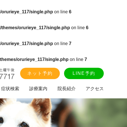
/orurieye_117/single.php
on line
6
/themes/orurieye_117/single.php
on line
6
/orurieye_117/single.php
on line
7
themes/orurieye_117/single.php
on line
7
ネット予約
LINE予約
症状検索
診療案内
院長紹介
アクセス