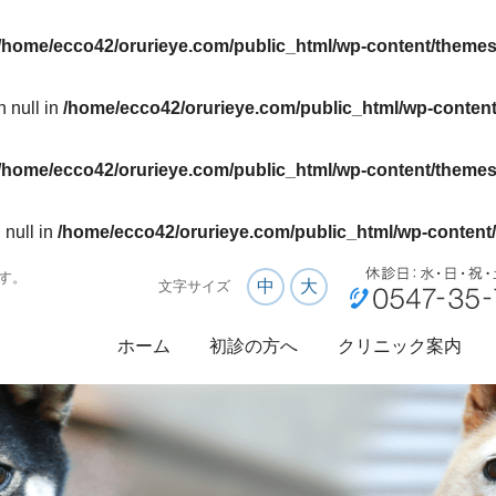
/home/ecco42/orurieye.com/public_html/wp-content/themes
n null in
/home/ecco42/orurieye.com/public_html/wp-content
/home/ecco42/orurieye.com/public_html/wp-content/themes
 null in
/home/ecco42/orurieye.com/public_html/wp-content/
す。
中
大
文字サイズ
ホーム
初診の方へ
クリニック案内