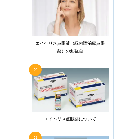
エイベリス点眼液（緑内障治療点眼
薬）の勉強会
2
エイベリス点眼薬について
3