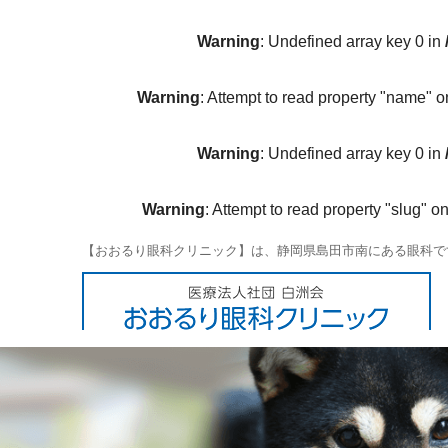
Warning
: Undefined array key 0 in
Warning
: Attempt to read property "name" o
Warning
: Undefined array key 0 in
Warning
: Attempt to read property "slug" on
【おおるり眼科クリニック】は、静岡県島田市南にある眼科で