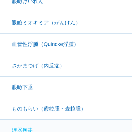
眼瞼けいれん
眼瞼ミオキミア（がんけん）
血管性浮腫（Quincke浮腫）
さかまつげ（内反症）
眼瞼下垂
ものもらい（霰粒腫・麦粒腫）
涙器疾患