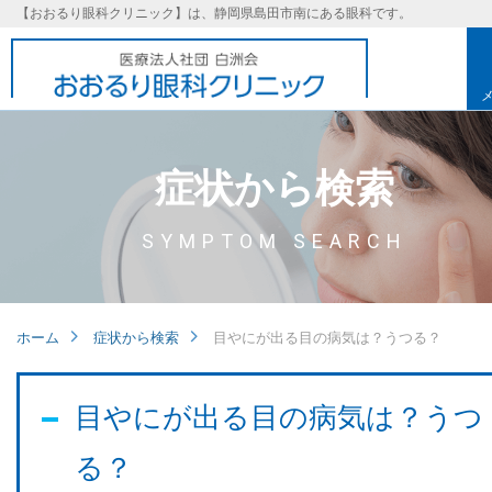
【おおるり眼科クリニック】は、静岡県島田市南にある眼科です。
症状から検索
SYMPTOM SEARCH
ホーム
症状から検索
目やにが出る目の病気は？うつる？
基本理念
目やにが出る目の病気は？うつ
る？
取り組み