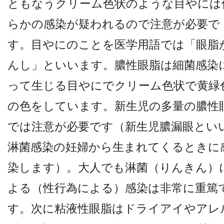
ともなうクリーム色状のような目やには
他病院との連携
らかの感染が疑われるので注意が必要で
す。目やにのことを医学用語では「眼脂
小児眼科
んし」といいます。膿性眼脂は細菌感染
子どもの近視
って生じる目やにでクリーム色状で黄緑
の色をしています。新生児の多量の膿性
視能訓練士メッセージ
では注意が必要です（新生児膿漏眼とい
淋菌感染の妊婦から生まれてくるときに
染します）。大人でも淋菌（りんきん）
よる（性行為による）感染は非常に重篤
学会レポート
す。次に粘液性眼脂はドライアイやアレ